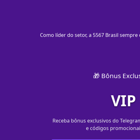
Como líder do setor, a 5567 Brasil sempr
🎁 Bônus Exclu
VIP
Receba bônus exclusivos do Telegra
e códigos promocionai