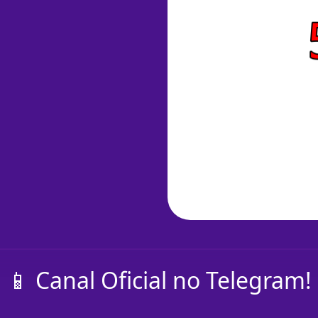
📱 Canal Oficial no Telegram!