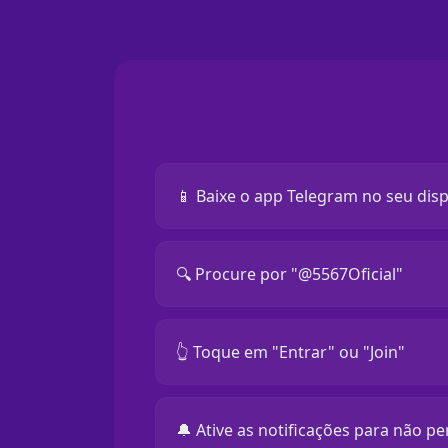
📱 Baixe o app Telegram no seu disp
🔍 Procure por "@5567Oficial"
👆 Toque em "Entrar" ou "Join"
🔔 Ative as notificações para não p