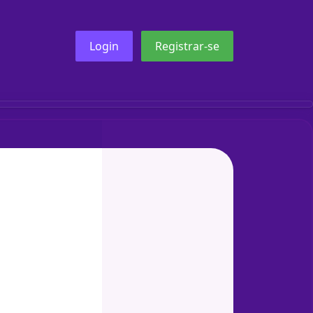
Login
Registrar-se