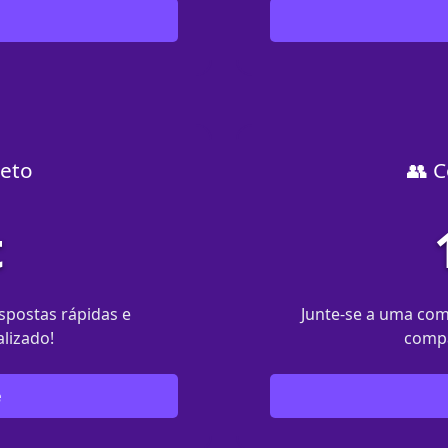
reto
👥 
t
espostas rápidas e
Junte-se a uma com
lizado!
compa
e