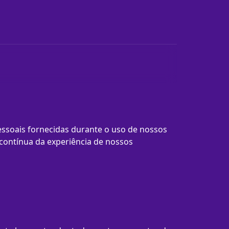
essoais fornecidas durante o uso de nossos
 contínua da experiência de nossos