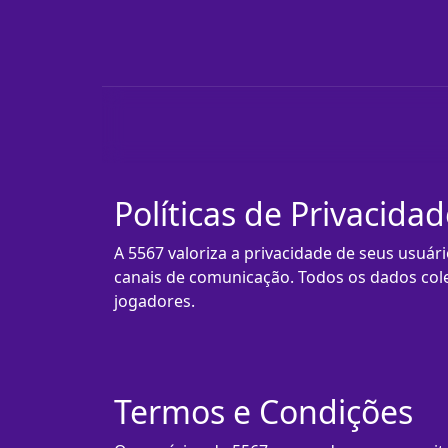
Políticas de Privacida
A 5567 valoriza a privacidade de seus usuá
canais de comunicação. Todos os dados cole
jogadores.
Termos e Condições