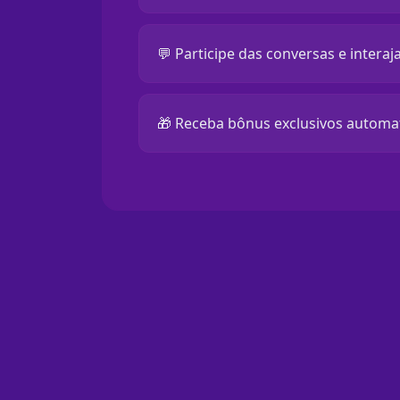
💬 Participe das conversas e interaj
🎁 Receba bônus exclusivos autom