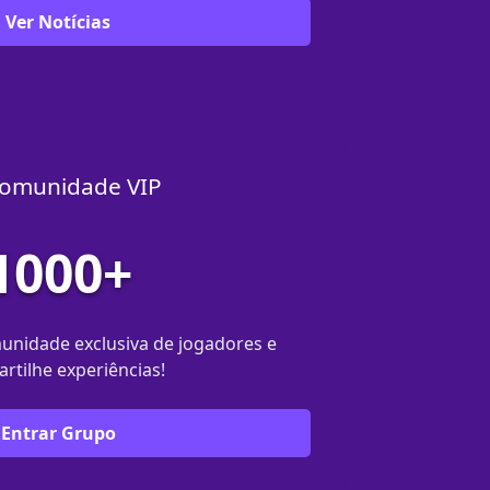
Ver Notícias
Comunidade VIP
1000+
unidade exclusiva de jogadores e
rtilhe experiências!
Entrar Grupo