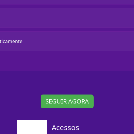
a
aticamente
SEGUIR AGORA
Acessos