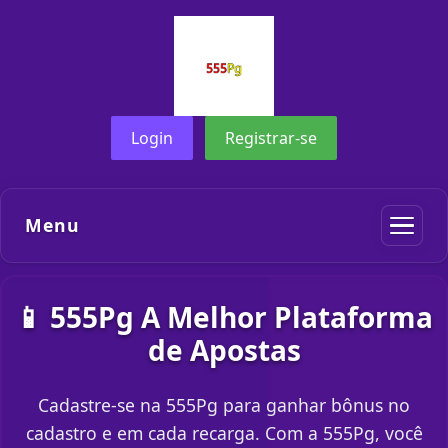
Login
Registrar-se
Menu
📱 555Pg A Melhor Plataforma
de Apostas
Cadastre-se na 555Pg para ganhar bônus no
cadastro e em cada recarga. Com a 555Pg, você