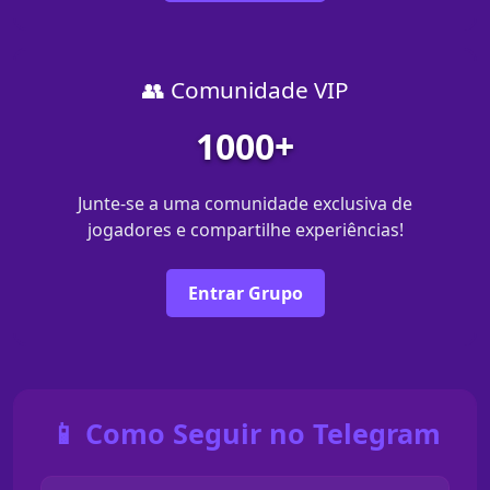
👥 Comunidade VIP
1000+
Junte-se a uma comunidade exclusiva de
jogadores e compartilhe experiências!
Entrar Grupo
📱 Como Seguir no Telegram