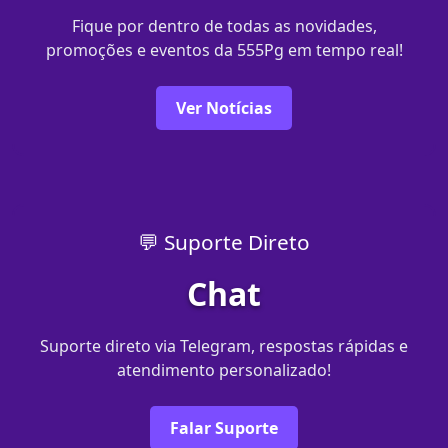
Fique por dentro de todas as novidades,
promoções e eventos da 555Pg em tempo real!
Ver Notícias
💬 Suporte Direto
Chat
Suporte direto via Telegram, respostas rápidas e
atendimento personalizado!
Falar Suporte