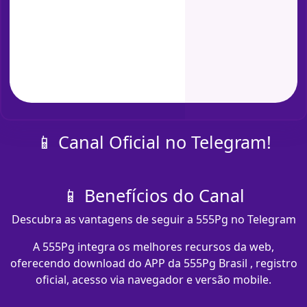
📱 Canal Oficial no Telegram!
📱 Benefícios do Canal
Descubra as vantagens de seguir a 555Pg no Telegram
A 555Pg integra os melhores recursos da web,
oferecendo download do APP da 555Pg Brasil , registro
oficial, acesso via navegador e versão mobile.