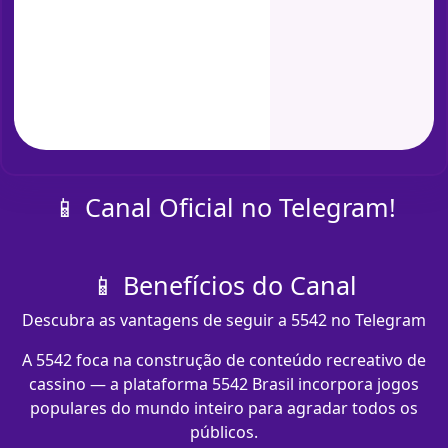
📱 Canal Oficial no Telegram!
📱 Benefícios do Canal
Descubra as vantagens de seguir a 5542 no Telegram
A 5542 foca na construção de conteúdo recreativo de
cassino — a plataforma 5542 Brasil incorpora jogos
populares do mundo inteiro para agradar todos os
públicos.