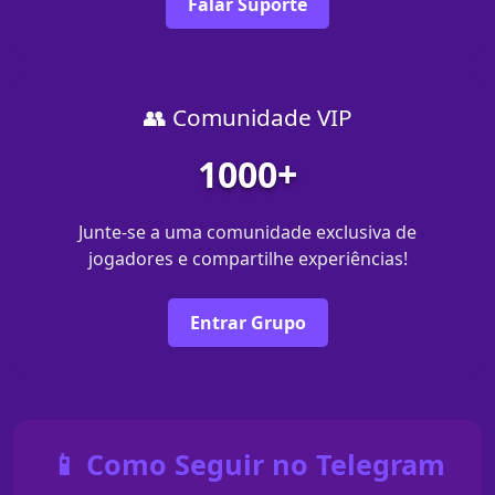
Falar Suporte
👥 Comunidade VIP
1000+
Junte-se a uma comunidade exclusiva de
jogadores e compartilhe experiências!
Entrar Grupo
📱 Como Seguir no Telegram