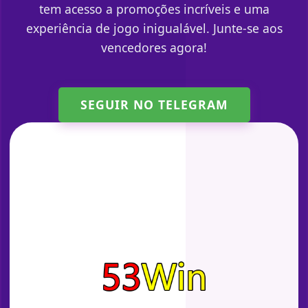
tem acesso a promoções incríveis e uma
experiência de jogo inigualável. Junte-se aos
vencedores agora!
SEGUIR NO TELEGRAM