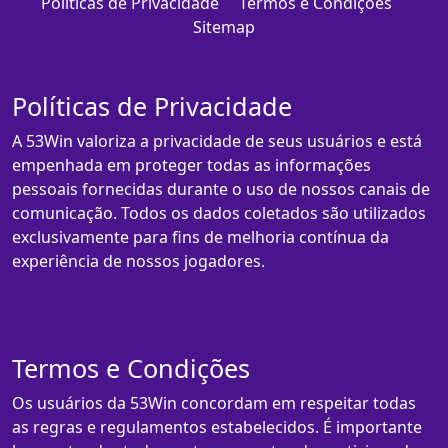
Políticas de Privacidade
Termos e Condições
Sitemap
Políticas de Privacidade
A 53Win valoriza a privacidade de seus usuários e está
empenhada em proteger todas as informações
pessoais fornecidas durante o uso de nossos canais de
comunicação. Todos os dados coletados são utilizados
exclusivamente para fins de melhoria contínua da
experiência de nossos jogadores.
Termos e Condições
Os usuários da 53Win concordam em respeitar todas
as regras e regulamentos estabelecidos. É importante