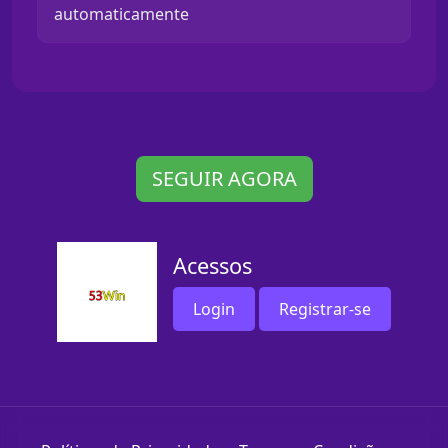
automaticamente
SEGUIR AGORA
Acessos
Login
Registrar-se