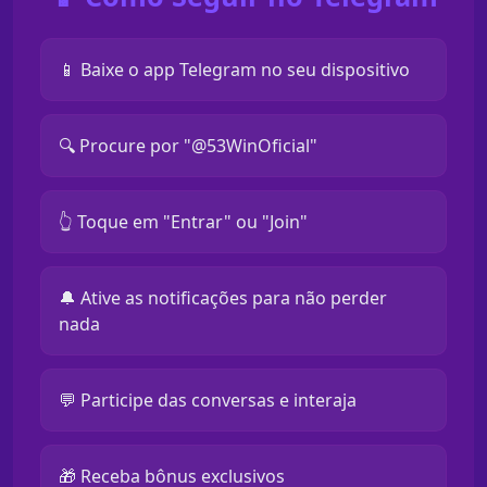
📱 Baixe o app Telegram no seu dispositivo
🔍 Procure por "@53WinOficial"
👆 Toque em "Entrar" ou "Join"
🔔 Ative as notificações para não perder
nada
💬 Participe das conversas e interaja
🎁 Receba bônus exclusivos