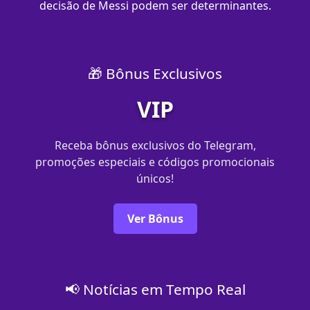
decisão de Messi podem ser determinantes.
🎁 Bônus Exclusivos
VIP
Receba bônus exclusivos do Telegram,
promoções especiais e códigos promocionais
únicos!
Ver Bônus
📢 Notícias em Tempo Real