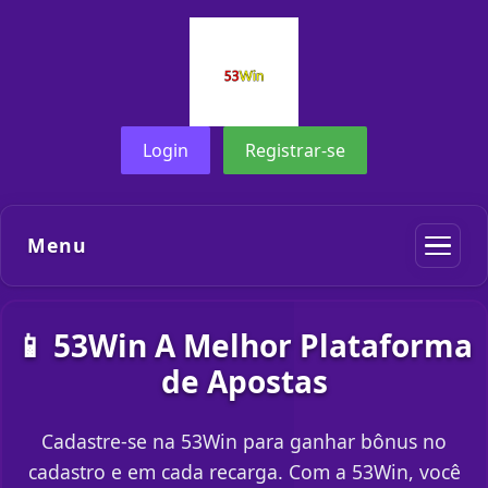
Login
Registrar-se
Menu
📱 53Win A Melhor Plataforma
de Apostas
Cadastre-se na 53Win para ganhar bônus no
cadastro e em cada recarga. Com a 53Win, você