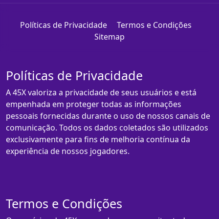
Políticas de Privacidade
Termos e Condições
Sitemap
Políticas de Privacidade
A 45X valoriza a privacidade de seus usuários e está
empenhada em proteger todas as informações
pessoais fornecidas durante o uso de nossos canais de
comunicação. Todos os dados coletados são utilizados
exclusivamente para fins de melhoria contínua da
experiência de nossos jogadores.
Termos e Condições