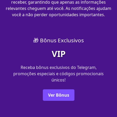
receber, garantindo que apenas as informações
relevantes cheguem até você. As notificações ajudam
você a não perder oportunidades importantes.
🎁 Bônus Exclusivos
VIP
Receba bônus exclusivos do Telegram,
promoções especiais e códigos promocionais
únicos!
Ver Bônus