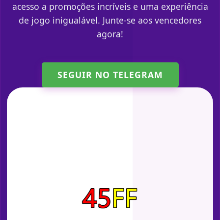
acesso a promoções incríveis e uma experiência
de jogo inigualável. Junte-se aos vencedores
agora!
SEGUIR NO TELEGRAM