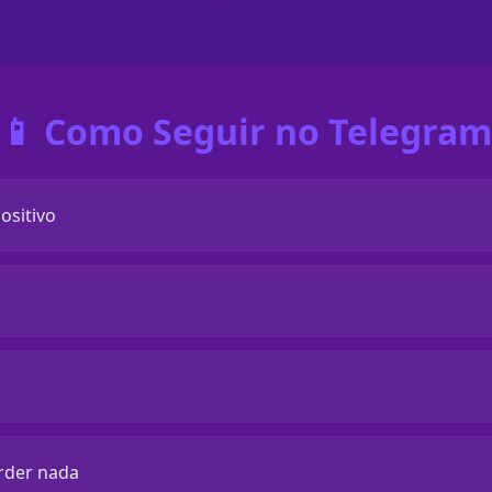
📱 Como Seguir no Telegram
ositivo
erder nada