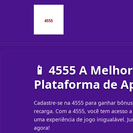
📱 4555 A Melhor
Plataforma de A
Cadastre-se na 4555 para ganhar bônus
recarga. Com a 4555, você tem acesso a
uma experiência de jogo inigualável. J
agora!