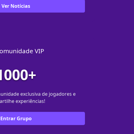
Ver Notícias
Comunidade VIP
1000+
unidade exclusiva de jogadores e
rtilhe experiências!
Entrar Grupo