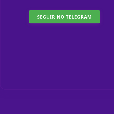
SEGUIR NO TELEGRAM