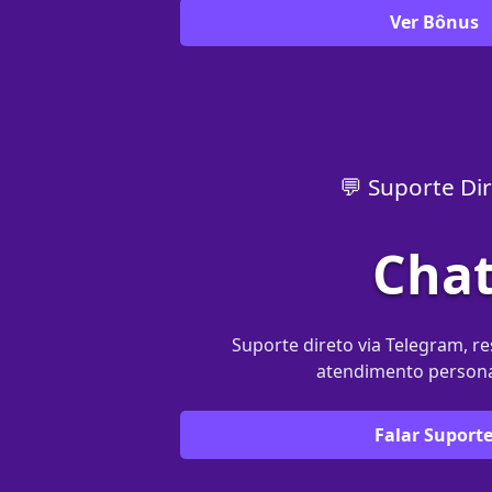
Ver Bônus
💬 Suporte Di
Cha
Suporte direto via Telegram, r
atendimento persona
Falar Suport