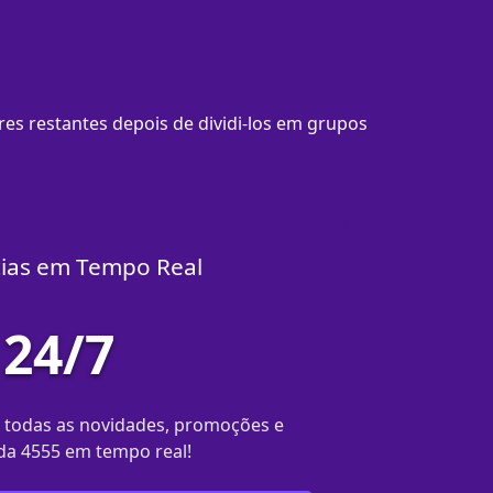
es restantes depois de dividi-los em grupos
cias em Tempo Real
24/7
e todas as novidades, promoções e
da 4555 em tempo real!