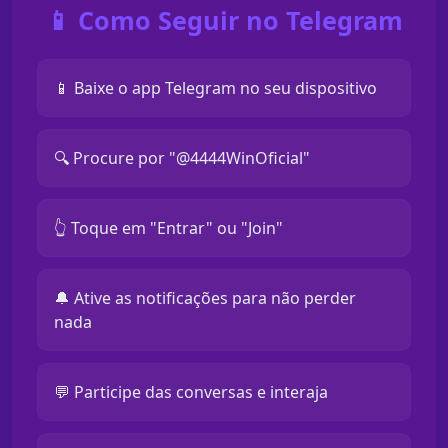
📱 Como Seguir no Telegram
📱 Baixe o app Telegram no seu dispositivo
🔍 Procure por "@4444WinOficial"
👆 Toque em "Entrar" ou "Join"
🔔 Ative as notificações para não perder
nada
💬 Participe das conversas e interaja