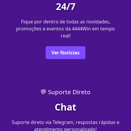
24/7
Fique por dentro de todas as novidades,
promoções e eventos da 4444Win em tempo
real!
Ver Notícias
💬 Suporte Direto
Chat
Suporte direto via Telegram, respostas rápidas e
atendimento personalizado!