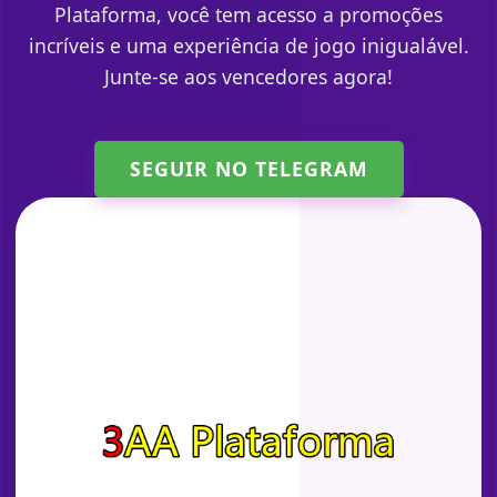
Plataforma, você tem acesso a promoções
incríveis e uma experiência de jogo inigualável.
Junte-se aos vencedores agora!
SEGUIR NO TELEGRAM