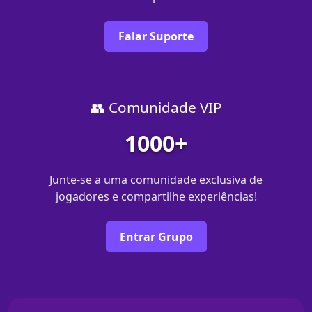
Falar Suporte
👥 Comunidade VIP
1000+
Junte-se a uma comunidade exclusiva de
jogadores e compartilhe experiências!
Entrar Grupo