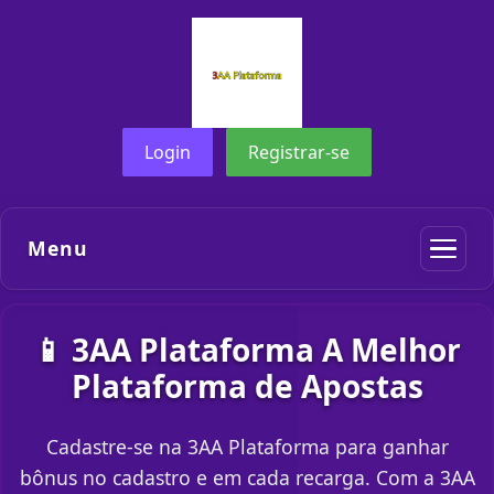
Login
Registrar-se
Menu
📱 3AA Plataforma A Melhor
Plataforma de Apostas
Cadastre-se na 3AA Plataforma para ganhar
bônus no cadastro e em cada recarga. Com a 3AA