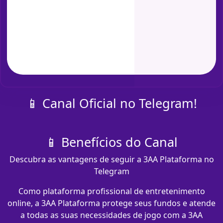
📱 Canal Oficial no Telegram!
📱 Benefícios do Canal
Descubra as vantagens de seguir a 3AA Plataforma no
Telegram
Como plataforma profissional de entretenimento
online, a 3AA Plataforma protege seus fundos e atende
a todas as suas necessidades de jogo com a 3AA