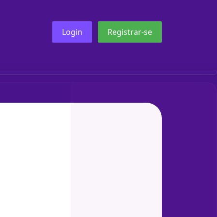
Login
Registrar-se