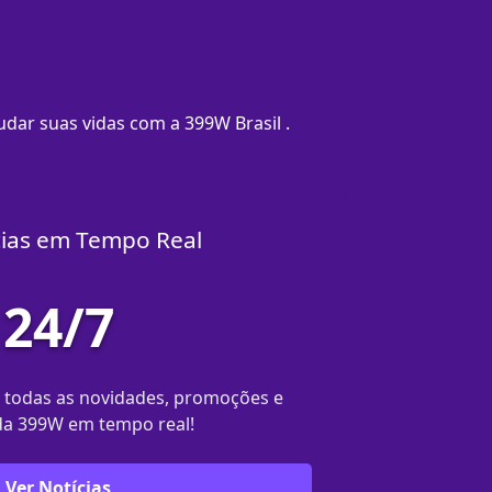
dar suas vidas com a 399W Brasil .
cias em Tempo Real
24/7
e todas as novidades, promoções e
da 399W em tempo real!
Ver Notícias