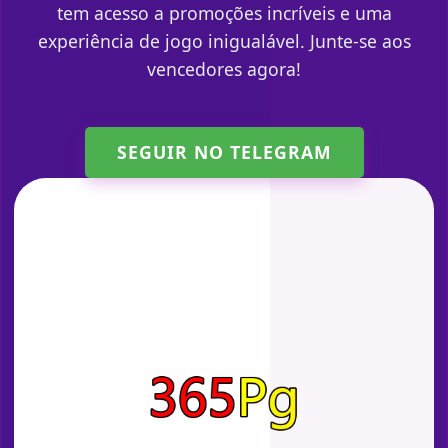
tem acesso a promoções incríveis e uma
experiência de jogo inigualável. Junte-se aos
vencedores agora!
SEGUIR NO TELEGRAM