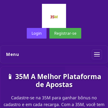
Login
Registrar-se
Menu
📱 35M A Melhor Plataforma
de Apostas
Cadastre-se na 35M para ganhar bônus no
cadastro e em cada recarga. Com a 35M, você tem