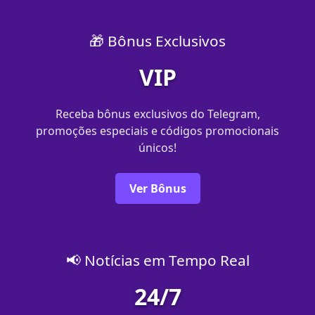
🎁 Bônus Exclusivos
VIP
Receba bônus exclusivos do Telegram,
promoções especiais e códigos promocionais
únicos!
Ver Bônus
📢 Notícias em Tempo Real
24/7