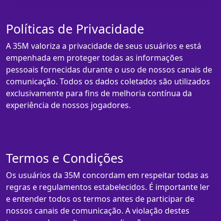
Políticas de Privacidade
A 35M valoriza a privacidade de seus usuários e está
empenhada em proteger todas as informações
pessoais fornecidas durante o uso de nossos canais de
comunicação. Todos os dados coletados são utilizados
exclusivamente para fins de melhoria contínua da
experiência de nossos jogadores.
Termos e Condições
Os usuários da 35M concordam em respeitar todas as
regras e regulamentos estabelecidos. É importante ler
e entender todos os termos antes de participar de
nossos canais de comunicação. A violação destes