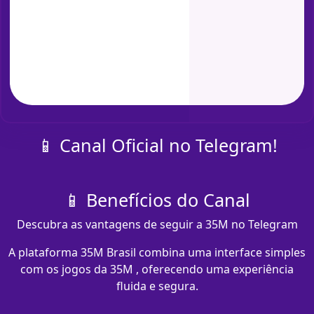
📱 Canal Oficial no Telegram!
📱 Benefícios do Canal
Descubra as vantagens de seguir a 35M no Telegram
A plataforma 35M Brasil combina uma interface simples
com os jogos da 35M , oferecendo uma experiência
fluida e segura.