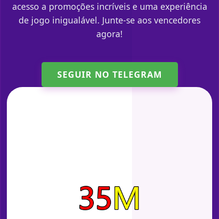
acesso a promoções incríveis e uma experiência
de jogo inigualável. Junte-se aos vencedores
agora!
SEGUIR NO TELEGRAM