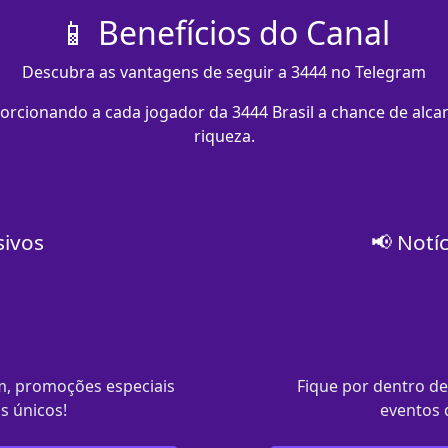
📱 Benefícios do Canal
Descubra as vantagens de seguir a 3444 no Telegram
porcionando a cada jogador da 3444 Brasil a chance de alc
riqueza.
sivos
📢 Notí
m, promoções especiais
Fique por dentro d
s únicos!
eventos 