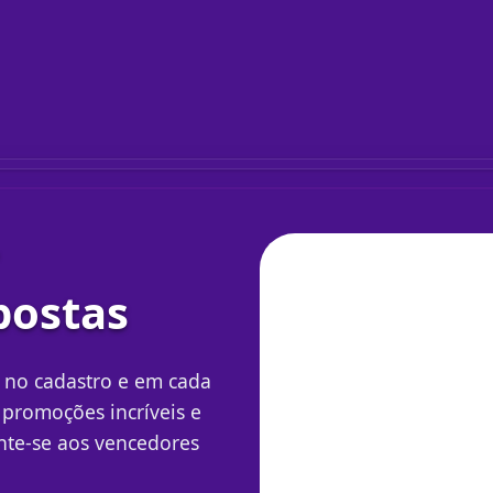
postas
 no cadastro e em cada
 promoções incríveis e
unte-se aos vencedores