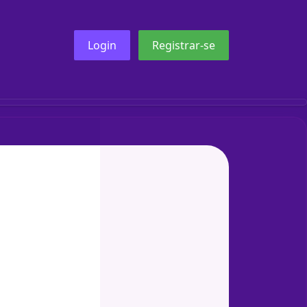
Login
Registrar-se