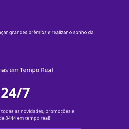
ançar grandes prêmios e realizar o sonho da
cias em Tempo Real
24/7
e todas as novidades, promoções e
da 3444 em tempo real!