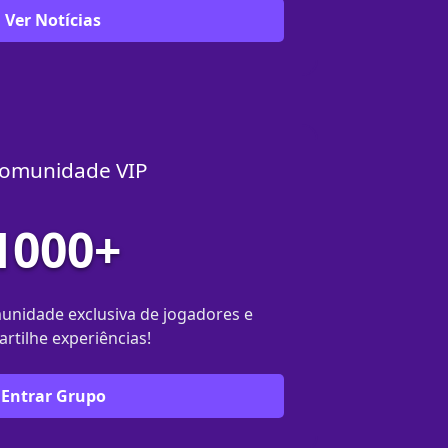
Ver Notícias
Comunidade VIP
1000+
unidade exclusiva de jogadores e
rtilhe experiências!
Entrar Grupo