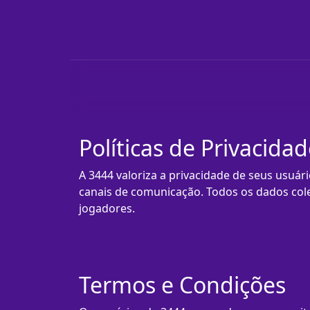
Políticas de Privacida
A 3444 valoriza a privacidade de seus usuá
canais de comunicação. Todos os dados cole
jogadores.
Termos e Condições