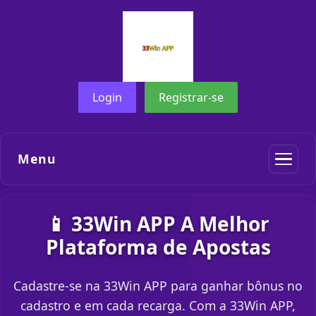
Login
Registrar-se
Menu
📱 33Win APP A Melhor
Plataforma de Apostas
Cadastre-se na 33Win APP para ganhar bônus no
cadastro e em cada recarga. Com a 33Win APP,