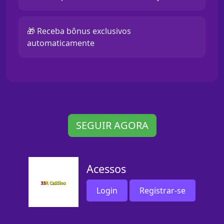
🎁 Receba bônus exclusivos
automaticamente
SEGUIR AGORA
Acessos
Login
Registrar-se