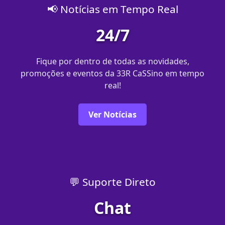
📢 Notícias em Tempo Real
24/7
Fique por dentro de todas as novidades,
promoções e eventos da 33R CaSSino em tempo
real!
Ver Notícias
💬 Suporte Direto
Chat