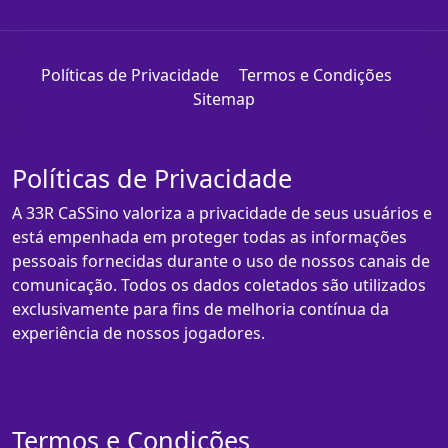
Políticas de Privacidade
Termos e Condições
Sitemap
Políticas de Privacidade
A 33R CaSSino valoriza a privacidade de seus usuários e
está empenhada em proteger todas as informações
pessoais fornecidas durante o uso de nossos canais de
comunicação. Todos os dados coletados são utilizados
exclusivamente para fins de melhoria contínua da
experiência de nossos jogadores.
Termos e Condições