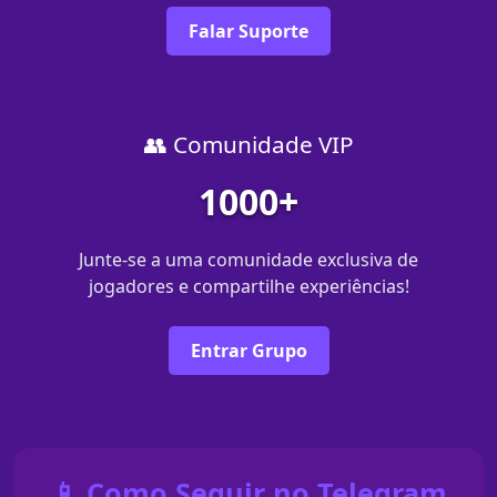
Falar Suporte
👥 Comunidade VIP
1000+
Junte-se a uma comunidade exclusiva de
jogadores e compartilhe experiências!
Entrar Grupo
📱 Como Seguir no Telegram