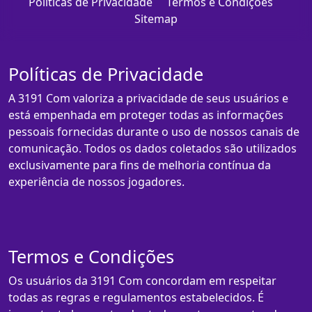
Políticas de Privacidade
Termos e Condições
Sitemap
Políticas de Privacidade
A 3191 Com valoriza a privacidade de seus usuários e
está empenhada em proteger todas as informações
pessoais fornecidas durante o uso de nossos canais de
comunicação. Todos os dados coletados são utilizados
exclusivamente para fins de melhoria contínua da
experiência de nossos jogadores.
Termos e Condições
Os usuários da 3191 Com concordam em respeitar
todas as regras e regulamentos estabelecidos. É