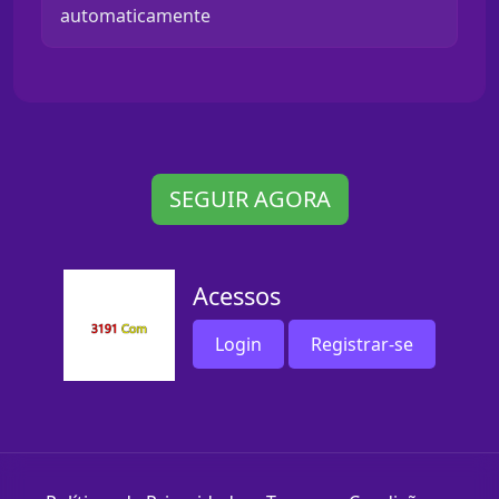
automaticamente
SEGUIR AGORA
Acessos
Login
Registrar-se