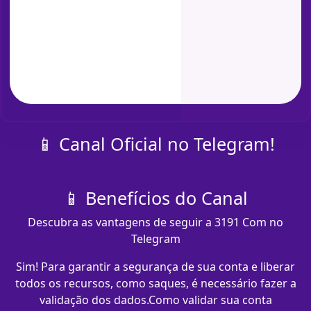
📱 Canal Oficial no Telegram!
📱 Benefícios do Canal
Descubra as vantagens de seguir a 3191 Com no
Telegram
Sim! Para garantir a segurança de sua conta e liberar
todos os recursos, como saques, é necessário fazer a
validação dos dados.Como validar sua conta