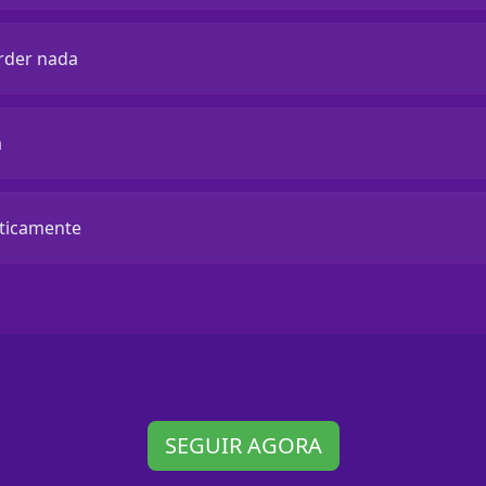
erder nada
a
aticamente
SEGUIR AGORA