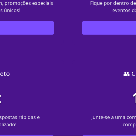
m, promoções especiais
Fique por dentro d
s únicos!
eventos d
reto
👥 
t
espostas rápidas e
Junte-se a uma com
lizado!
compa