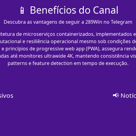
📱 Benefícios do Canal
Descubra as vantagens de seguir a 289Win no Telegram
itetura de microserviços containerizados, implementados 
utacional e resiliência operacional mesmo sob condições d
 princípios de progressive web app (PWA), assegura rende
as até monitores ultrawide 4K, mantendo consistência visu
patterns e feature detection em tempo de execução.
sivos
📢 Notí