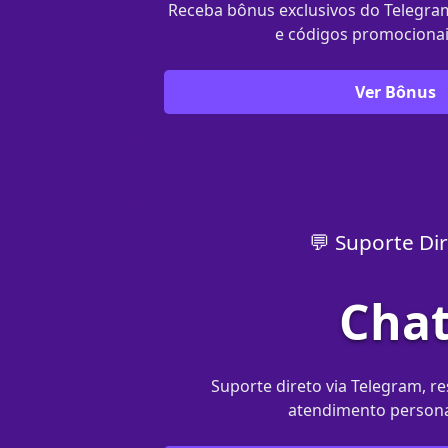
Receba bônus exclusivos do Telegra
e códigos promocionai
Ver Bônus
💬 Suporte Di
Cha
Suporte direto via Telegram, r
atendimento persona