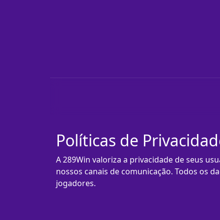
Políticas de Privacida
A 289Win valoriza a privacidade de seus us
nossos canais de comunicação. Todos os dad
jogadores.