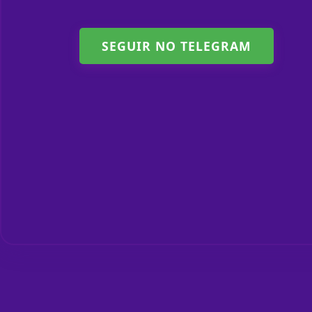
SEGUIR NO TELEGRAM