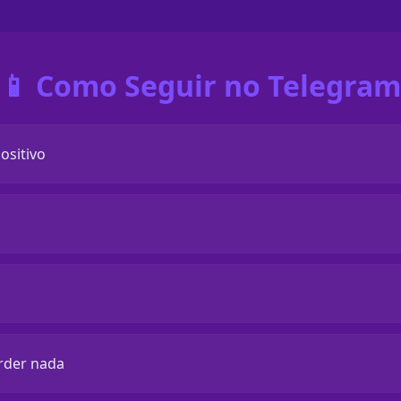
📱 Como Seguir no Telegram
ositivo
erder nada