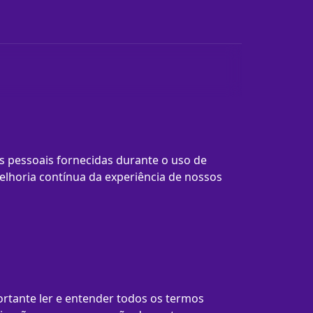
s pessoais fornecidas durante o uso de
elhoria contínua da experiência de nossos
rtante ler e entender todos os termos