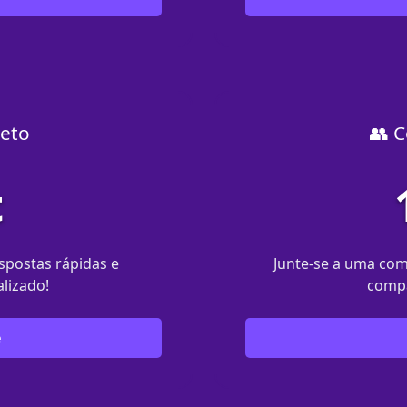
reto
👥 
t
espostas rápidas e
Junte-se a uma com
lizado!
compa
e