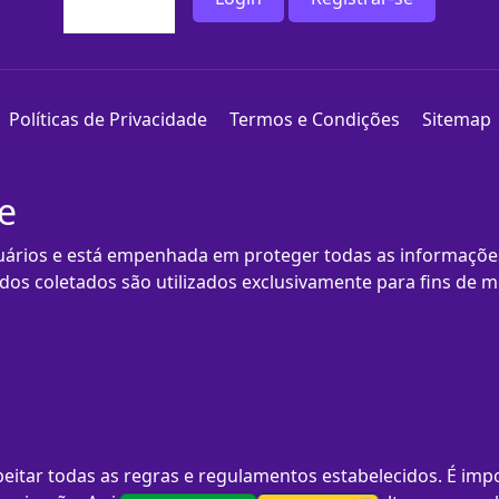
Políticas de Privacidade
Termos e Condições
Sitemap
de
suários e está empenhada em proteger todas as informaçõe
os coletados são utilizados exclusivamente para fins de m
tar todas as regras e regulamentos estabelecidos. É impo