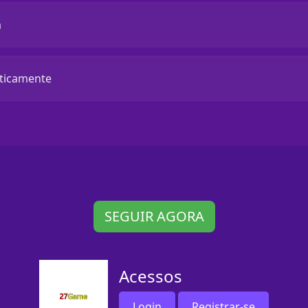
a
aticamente
SEGUIR AGORA
Acessos
Login
Registrar-se