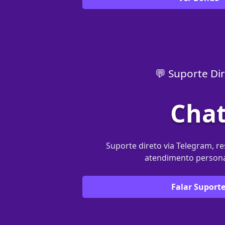
💬 Suporte Di
Cha
Suporte direto via Telegram, r
atendimento persona
Falar Suport