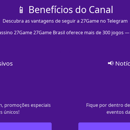
📱 Benefícios do Canal
Descubra as vantagens de seguir a 27Game no Telegram
cassino 27Game 27Game Brasil oferece mais de 300 jogos — 
sivos
📢 Notí
m, promoções especiais
Fique por dentro d
s únicos!
eventos d