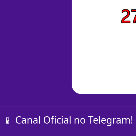
📱 Canal Oficial no Telegram!