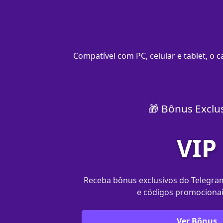
Compatível com PC, celular e tablet, o 
🎁 Bônus Exclu
VIP
Receba bônus exclusivos do Telegra
e códigos promocionai
Ver Bônus