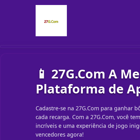
📱 27G.Com A Me
Plataforma de A
Cadastre-se na 27G.Com para ganhar b
cada recarga. Com a 27G.Com, você te
incríveis e uma experiência de jogo inig
vencedores agora!