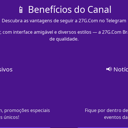
📱 Benefícios do Canal
Descubra as vantagens de seguir a 27G.Com no Telegram
r, com interface amigável e diversos estilos — a 27G.Com 
de qualidade.
sivos
📢 Notí
m, promoções especiais
Fique por dentro d
s únicos!
eventos da