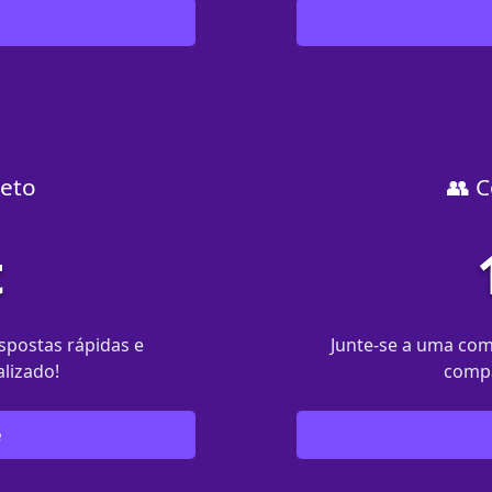
reto
👥 
t
espostas rápidas e
Junte-se a uma com
lizado!
compa
e