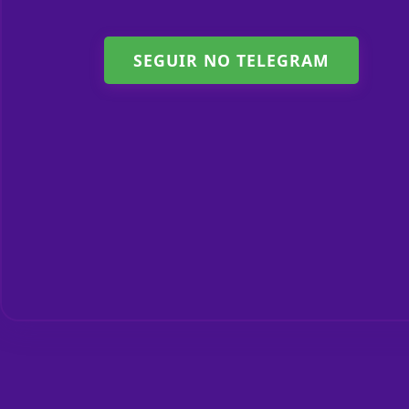
SEGUIR NO TELEGRAM