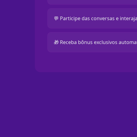
💬 Participe das conversas e interaj
🎁 Receba bônus exclusivos autom