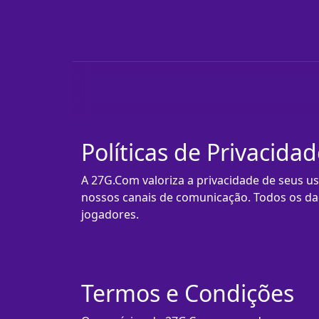
Políticas de Privacida
A 27G.Com valoriza a privacidade de seus 
nossos canais de comunicação. Todos os dad
jogadores.
Termos e Condições