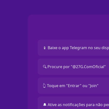
📱 Baixe o app Telegram no seu disp
🔍 Procure por "@27G.ComOficial"
👆 Toque em "Entrar" ou "Join"
🔔 Ative as notificações para não p