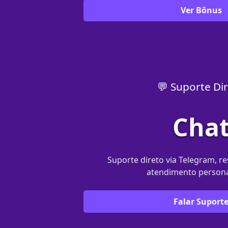
Ver Bônus
💬 Suporte Di
Cha
Suporte direto via Telegram, r
atendimento persona
Falar Suport