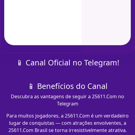
📱 Canal Oficial no Telegram!
📱 Benefícios do Canal
Descubra as vantagens de seguir a 25611.Com no
Telegram
Para muitos jogadores, a 25611.Com é um verdadeiro
lugar de conquistas — com atrações envolventes, a
25611.Com Brasil se torna irresistivelmente atrativa.