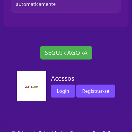
automaticamente
SEGUIR AGORA
Acessos
Login
Registrar-se