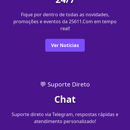
Fique por dentro de todas as novidades,
promoções e eventos da 25611.Com em tempo
real!
Ver Notícias
💬 Suporte Direto
Chat
Suporte direto via Telegram, respostas rápidas e
atendimento personalizado!