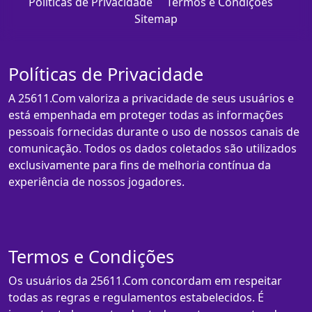
Políticas de Privacidade
Termos e Condições
Sitemap
Políticas de Privacidade
A 25611.Com valoriza a privacidade de seus usuários e
está empenhada em proteger todas as informações
pessoais fornecidas durante o uso de nossos canais de
comunicação. Todos os dados coletados são utilizados
exclusivamente para fins de melhoria contínua da
experiência de nossos jogadores.
Termos e Condições
Os usuários da 25611.Com concordam em respeitar
todas as regras e regulamentos estabelecidos. É