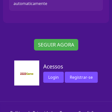
automaticamente
SEGUIR AGORA
Acessos
Login
Registrar-se