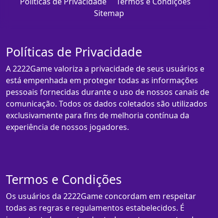
Políticas de Privacidade
Termos e Condições
Sitemap
Políticas de Privacidade
A 2222Game valoriza a privacidade de seus usuários e
está empenhada em proteger todas as informações
pessoais fornecidas durante o uso de nossos canais de
comunicação. Todos os dados coletados são utilizados
exclusivamente para fins de melhoria contínua da
experiência de nossos jogadores.
Termos e Condições
Os usuários da 2222Game concordam em respeitar
todas as regras e regulamentos estabelecidos. É