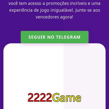
você tem acesso a promoções incríveis e uma
experiência de jogo inigualável. Junte-se aos
vencedores agora!
SEGUIR NO TELEGRAM