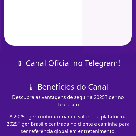
📱 Canal Oficial no Telegram!
📱 Benefícios do Canal
Descubra as vantagens de seguir a 2025Tiger no
Telegram
A 2025Tiger continua criando valor — a plataforma
2025Tiger Brasil é centrada no cliente e caminha para
ser referência global em entretenimento.