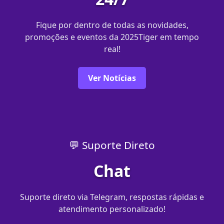
Fique por dentro de todas as novidades,
promoções e eventos da 2025Tiger em tempo
real!
Ver Notícias
💬 Suporte Direto
Chat
Suporte direto via Telegram, respostas rápidas e
atendimento personalizado!