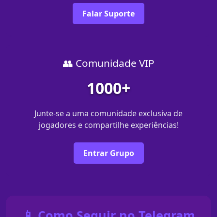
Falar Suporte
👥 Comunidade VIP
1000+
Junte-se a uma comunidade exclusiva de
jogadores e compartilhe experiências!
Entrar Grupo
📱 Como Seguir no Telegram