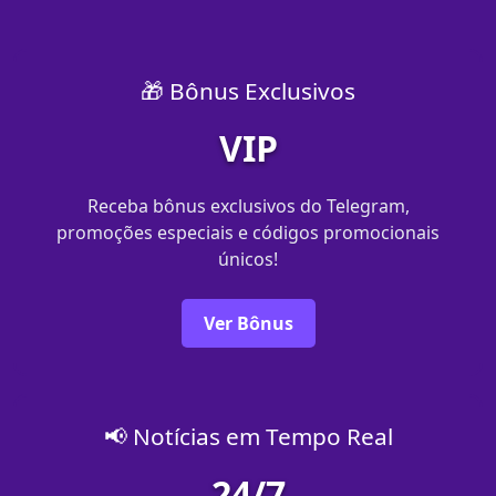
🎁 Bônus Exclusivos
VIP
Receba bônus exclusivos do Telegram,
promoções especiais e códigos promocionais
únicos!
Ver Bônus
📢 Notícias em Tempo Real
24/7