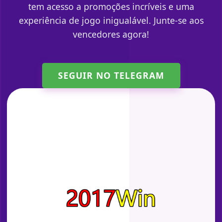
tem acesso a promoções incríveis e uma
experiência de jogo inigualável. Junte-se aos
vencedores agora!
SEGUIR NO TELEGRAM