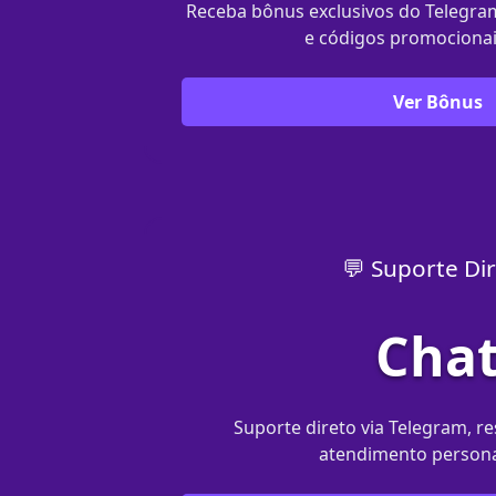
Receba bônus exclusivos do Telegra
e códigos promocionai
Ver Bônus
💬 Suporte Di
Cha
Suporte direto via Telegram, r
atendimento persona