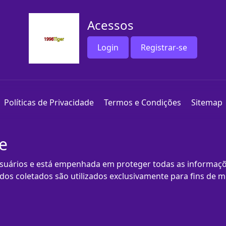
Acessos
Login
Registrar-se
Políticas de Privacidade
Termos e Condições
Sitemap
de
 usuários e está empenhada em proteger todas as informaçõ
os coletados são utilizados exclusivamente para fins de m