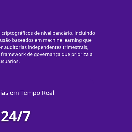
riptográficos de nível bancário, incluindo
ntrusão baseados em machine learning que
 auditorias independentes trimestrais,
um framework de governança que prioriza a
usuários.
cias em Tempo Real
24/7