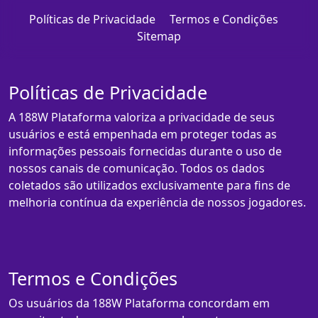
Políticas de Privacidade
Termos e Condições
Sitemap
Políticas de Privacidade
A 188W Plataforma valoriza a privacidade de seus
usuários e está empenhada em proteger todas as
informações pessoais fornecidas durante o uso de
nossos canais de comunicação. Todos os dados
coletados são utilizados exclusivamente para fins de
melhoria contínua da experiência de nossos jogadores.
Termos e Condições
Os usuários da 188W Plataforma concordam em