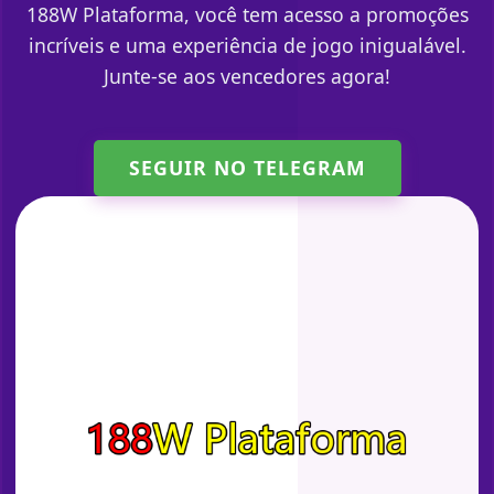
188W Plataforma, você tem acesso a promoções
incríveis e uma experiência de jogo inigualável.
Junte-se aos vencedores agora!
SEGUIR NO TELEGRAM