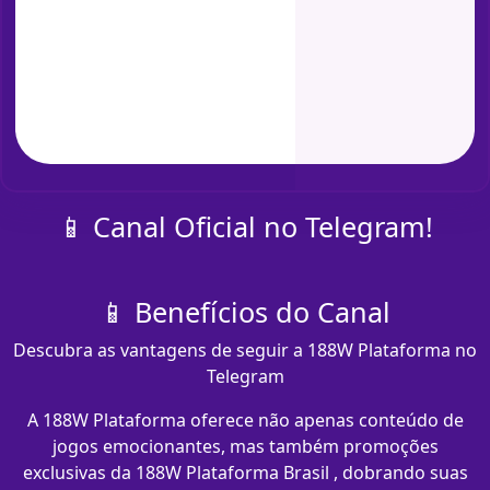
📱 Canal Oficial no Telegram!
📱 Benefícios do Canal
Descubra as vantagens de seguir a 188W Plataforma no
Telegram
A 188W Plataforma oferece não apenas conteúdo de
jogos emocionantes, mas também promoções
exclusivas da 188W Plataforma Brasil , dobrando suas