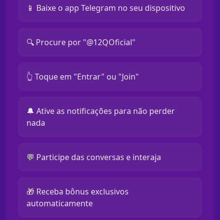
📱 Baixe o app Telegram no seu dispositivo
🔍 Procure por "@12QOficial"
👆 Toque em "Entrar" ou "Join"
🔔 Ative as notificações para não perder
nada
💬 Participe das conversas e interaja
🎁 Receba bônus exclusivos
automaticamente