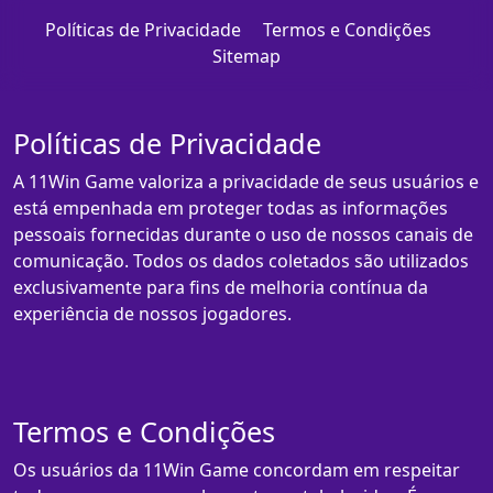
Políticas de Privacidade
Termos e Condições
Sitemap
Políticas de Privacidade
A 11Win Game valoriza a privacidade de seus usuários e
está empenhada em proteger todas as informações
pessoais fornecidas durante o uso de nossos canais de
comunicação. Todos os dados coletados são utilizados
exclusivamente para fins de melhoria contínua da
experiência de nossos jogadores.
Termos e Condições
Os usuários da 11Win Game concordam em respeitar