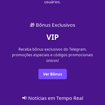
usuários.
🎁 Bônus Exclusivos
VIP
Receba bônus exclusivos do Telegram,
promoções especiais e códigos promocionais
únicos!
Ver Bônus
📢 Notícias em Tempo Real