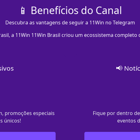
📱 Benefícios do Canal
Descubra as vantagens de seguir a 11Win no Telegram
sil, a 11Win 11Win Brasil criou um ecossistema completo de
sivos
📢 Notí
m, promoções especiais
Fique por dentro d
s únicos!
eventos d