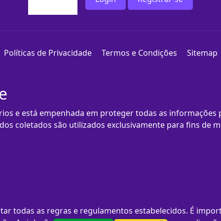
Políticas de Privacidade
Termos e Condições
Sitemap
de
ários e está empenhada em proteger todas as informações 
os coletados são utilizados exclusivamente para fins de m
r todas as regras e regulamentos estabelecidos. É import