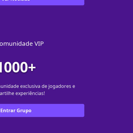
Comunidade VIP
1000+
unidade exclusiva de jogadores e
rtilhe experiências!
Entrar Grupo