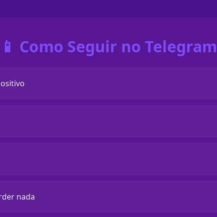
📱 Como Seguir no Telegram
ositivo
erder nada