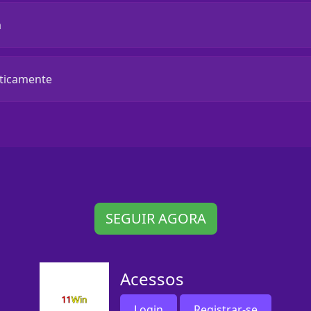
a
aticamente
SEGUIR AGORA
Acessos
Login
Registrar-se