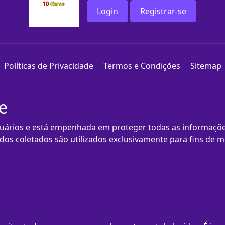
Login
Registrar-se
Políticas de Privacidade
Termos e Condições
Sitemap
de
usuários e está empenhada em proteger todas as informaçõe
os coletados são utilizados exclusivamente para fins de m