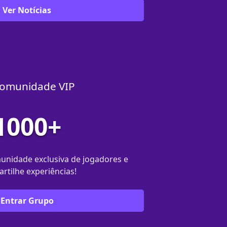
Ver Notícias
Comunidade VIP
1000+
unidade exclusiva de jogadores e
rtilhe experiências!
Entrar Grupo