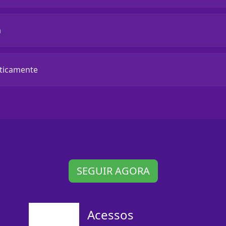
a
aticamente
SEGUIR AGORA
Acessos