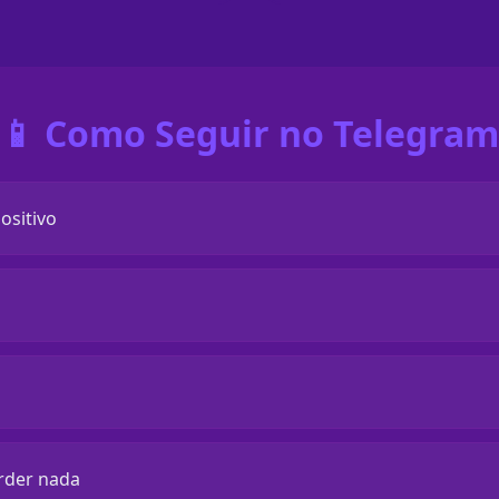
📱 Como Seguir no Telegram
ositivo
erder nada