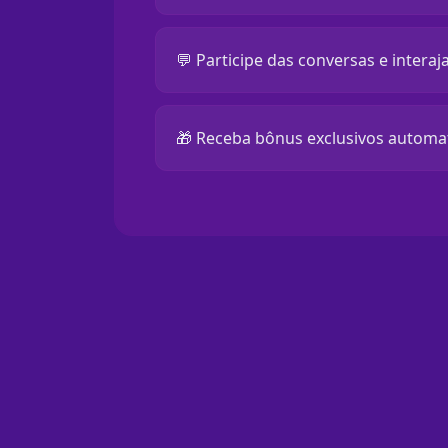
💬 Participe das conversas e interaj
🎁 Receba bônus exclusivos autom