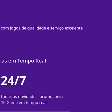
om jogos de qualidade e serviço excelente
cias em Tempo Real
24/7
e todas as novidades, promoções e
 10 Game em tempo real!