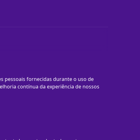
s pessoais fornecidas durante o uso de
elhoria contínua da experiência de nossos