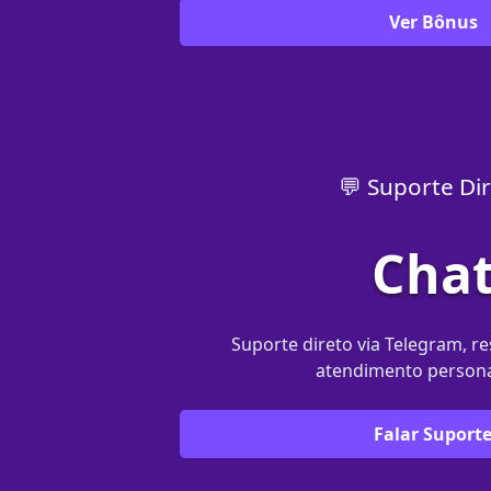
Ver Bônus
💬 Suporte Di
Cha
Suporte direto via Telegram, r
atendimento persona
Falar Suport