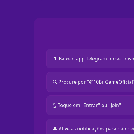
📱 Baixe o app Telegram no seu disp
🔍 Procure por "@10Br GameOficial
👆 Toque em "Entrar" ou "Join"
🔔 Ative as notificações para não p