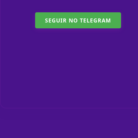
SEGUIR NO TELEGRAM