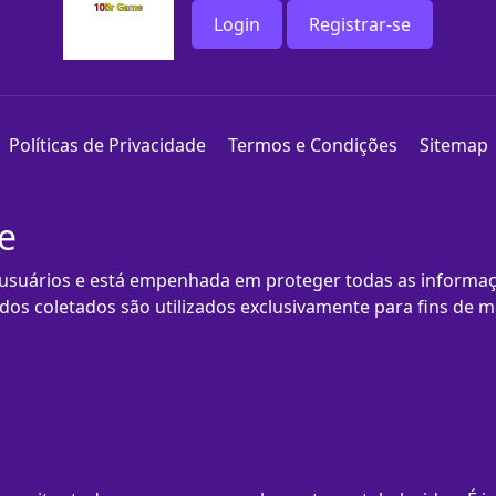
Login
Registrar-se
Políticas de Privacidade
Termos e Condições
Sitemap
de
s usuários e está empenhada em proteger todas as informaç
os coletados são utilizados exclusivamente para fins de m