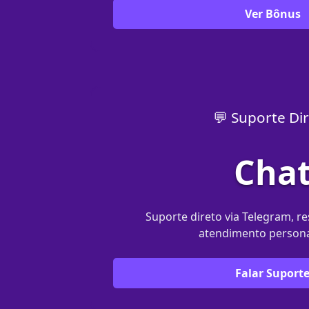
Ver Bônus
💬 Suporte Di
Cha
Suporte direto via Telegram, r
atendimento persona
Falar Suport