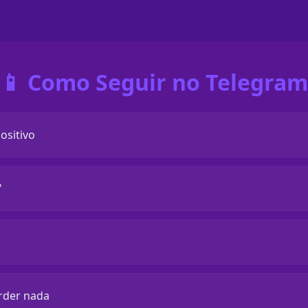
📱 Como Seguir no Telegram
ositivo
"
erder nada