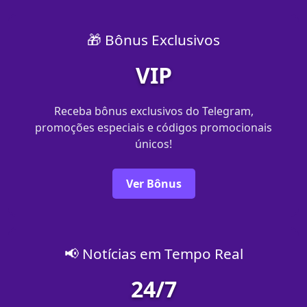
🎁 Bônus Exclusivos
VIP
Receba bônus exclusivos do Telegram,
promoções especiais e códigos promocionais
únicos!
Ver Bônus
📢 Notícias em Tempo Real
24/7